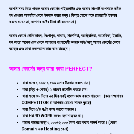
আপনি সময় দিতে পারলে আমার কোর্সের গাইডলাইন এবং আমার সাপোর্ট আপনাকে সঠিক
পথ দেখাবে অনলাইন থেকে ইনকাম করার জন্য। কিন্তু লোভে পড়ে রাতারাতি ইনকাম
করতে যাবেন না, আপনার কষ্টের টাকা নষ্ট করবেন না।
আমার কোর্সে সৌদি আরব, সিংগাপুর, কাতার, মালেশিয়া, অস্ট্রেলিয়া, আমেরিকা, ইতালি,
সহ আরো অনেক দেশ থেকে আমাদের বাংলাদেশী অনকে ভাই/আপু আমার কোর্সের ভেতর
আছেন এবং তারা সফলভাবে কাজ করে যাচ্ছেন।
আমার কোর্সের জন্য কারা কারা PERFECT?
যারা মাসে ১,০০০-১,৫০০ ডলার ইনকাম করতে চান।
যারা (ফ্রি + পেইড) ২ ভাবেই মার্কেটিং করতে চান।
যারা মাসে ৩০ দিনের ২৫ দিন একটু হলেও কাজ করতে পারবেন। (কারণ আপনার
COMPETITOR রা আপনার চোখের সামনে ঘুরছে)
যারা দিনে ৩/৪ ঘণ্টা কাজ করতে পারবেন।
যারা HARD WORK করেও হতাশ হবেন না।
যাদের কাজের জন্য ২,০০০/৩,০০০ টাকা খরচ করার সামর্থ আছে। (যেমন:
Domain এবং Hosting কেনা)