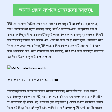
আমার কোর্স সম্পর্কে মেম্বরদের মন্তব্য:
ইউটবের অনেকের ভিডিও দেখার পরে আজ সকালে রাজু ভাই এর পেইড মেম্বর হলাম ,
আগে কিছুটা ঝাপসা ছিলো সককিছু কিন্তু কোর্স এ ভত্তি হওয়ার পরে বুঝলাম উনি যা
বলেছে সব কিছু তাই আছে যেমন উনি খুবই আন্তরিক এবং যেকোন প্রশ্ন করলে তা নিজেই
যত তাড়াতাড়ি সম্ভব তার উত্তর দেয় , এমন কি আমি প্রশ্ন করতে ভুলে গিয়েছিলাম আমি
কি ভাবে কাজ শুরু করবো কিন্তু ইনি আমাকে নিজে থেকে ভয়েজ পাঠিয়েছে আমি কি ভাবে
কাজ শুরু করবো তার একটা গাইডলাইন দিয়ে দিয়েছে , আশা রাখি আমি অনলাইনে সফলতার
যতদিন না উঠবো রাজু ভাইকে পাশে পাবো ।
Md Mohidul Islam Ashik
Student
আলহামদুলিল্লাহ আলহামদুলিল্লাহ আলহামদুলিল্লাহ! আমার জীবনের প্রথম ইনকাম
ওয়ারিওরপ্লাস থেকে। ভার্সিটি, পড়াশোনা বড় চাকরি এত এত স্বপ্ন যখন ভেঙ্গে গিয়েছিল
তখন অনেকটা হুট করেই এই প্রফেশনে ঢুকে পড়েছিলাম। এটাকে কখনো ক্যারিয়ার হিসেবে
নিবো এই চিন্তা নিয়ে এই প্লাটফর্ম এ আসিনি। আমি একজন গৃহিণী একটা ছোটো বাচ্চাও