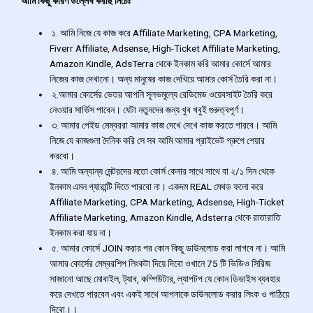
আমি কিছু কারণ উল্লেখ করছি নিচেঃ
১. আমি নিজে যে কাজ করে Affiliate Marketing, CPA Marketing,
Fiverr Affiliate, Adsense, High-Ticket Affiliate Marketing,
Amazon Kindle, AdsTerra থেকে ইনকাম করি আমার কোর্সে আমার
নিজের কাজ দেখানো। অন্য মানুষের কাজ দেখিয়ে আমার কোর্স তৈরি করা না।
২.আমার কোর্সের ভেতর আপনি সূলভমূল্যে রেডিমেড ওয়েবসাইট তৈরি করে
নেওয়ার সার্ভিস পাবেন। যেটা নতুনদের জন্য খুব খবুই গুরুত্বপূর্ণ।
৩. আমার পেইড মেম্বররা আমার কাজ দেখে দেখে কাজ করতে পারবে। আমি
নিজে যে কাজগুলা দৈনিক করি সে সব আমি আমার প্রাইভেট গ্রুপে শেয়ার
করবো।
৪. আমি অন্যান্য মেন্টরদের মতো কোর্স কেনার সাথে সাথে বা ২/১ দিন থেকে
ইনকাম এমন গ্যারান্টি দিতে পারবো না। একদম REAL মেথড ফলো করে
Affiliate Marketing, CPA Marketing, Adsense, High-Ticket
Affiliate Marketing, Amazon Kindle, Adsterra থেকে রাতারাতি
ইনকাম করা যায় না।
৫. আমার কোর্সে JOIN করার পর কোন কিছু ডাউনলোড করা লাগবে না। আমি
আমার কোর্সের মেম্বরশিপ লিংকটা দিয়ে দিবো ওখানে 75 টি ভিডিও সিরিজ
সাজানো আছে মোবাইল, ট্যাব, কম্পিউটার, ল্যাপটপ যে কোন ডিভাইস ব্যবহার
করে দেখতে পারবেন এবং একই সাথে আপনাকে ডাউনলোড করার লিংক ও পাঠিয়ে
দিবো।।