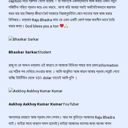
caption দিয়ে গ্রুপটি খোলা হয়েছে – যা সবাইকে একবদ্ধভাবে কাজ করার একটা নতুন
পজিটিভ শক্তি প্রদান করে এবং করবে…আশা করি আমরা সবাই অর্থনৈতিকভাবে জয়লাভ
করব যার যার নিজস্ব জীবনে ধৈর্য সহকারে নিয়মানুবর্তিতা মেনে সততার সঙ্গে কাজ করার
বিনিময়ে। ধন্যবাদ Raju Bhadra দাদা কে এমন একটি কোর্স সহজ সাবলীল ভাবে তৈরি
করার জন্য। God bless you a ton
Bhaskar Sarkar
Student
রাজু দা কে অসংখ ধন্যবাদ এই কারনে যে আমাকে বিভিন্ন সময়ে নানা রকম information
এর সঠিক পথ দেখিয়ে দেওয়ার জন্য । আমি আনন্দিত আজ কারন আমার প্রথম পেমেন্ট পেতে
যাচ্ছি ইউটিউব থেকে 101 dolar তাতেই আমি খুশি ।
Axkhoy Axkhoy Kumar Kumar
YouTuber
আল্লাহর রহমতে আজ প্রথম সেল পেলাম। আর সব কৃতিত্ব আমাদের Raju Bhadra
ভাই। ভাইয়া সাথে থাকলে সফল হবেনই | ভাইয়া আমাদের ভালোর জন্য অনেক শাসন