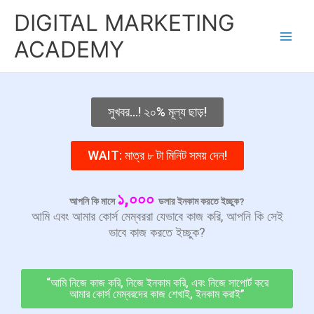
Skip
DIGITAL MARKETING
to
content
ACADEMY
সুখবর...! ২০% মূল্য ছাড়!
WAIT: মাত্র ৮ টা মিনিট সময় দেন!
১,০০০
আপনি কি মাসে
ডলার ইনকাম করতে ইচ্ছুক?
আমি এবং আমার কোর্স মেম্বররা যেভাবে কাজ করি, আপনি কি সেই
ভাবে কাজ করতে ইচ্ছুক?
“আমি নিজে কাজ করি, নিজে ইনকাম করি, এবং নিজে সাপোর্ট করে
আমার কোর্স মেম্বরদের কাজ শেখাই, ইনকাম করাই”