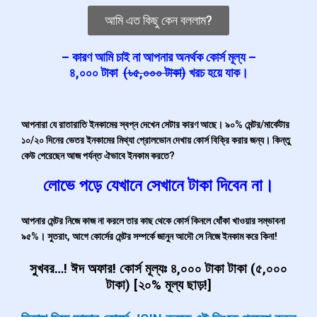
আমি এত কিছু কেন বললাম?
– কারণ আমি চাই না আপনার অনর্থক
কোর্স মূল্য –
৪,০০০
টাকা
(৳
৫,
০০০ টাকা)
খরচ হয়ে যাক।
আপনারা যে রাতারাতি ইনকামের স্বপ্ন দেখেন সেটার কারণ আছে। ৯০% মেন্টর/মার্কেটার
১০/২০ দিনের ভেতর ইনকামের মিথ্যা প্রোলভোন দেখায় কোর্স বিক্রি করার জন্য। কিন্তু
কেউ পেরেছেন আজ পর্যন্ত ঐভাবে ইনকাম করতে?
লোভে পড়ে যেখানে সেখানে টাকা দিবেন না।
আপনার মেন্টর নিজে কাজ না করলে তার কাছ থেকে কোর্স কিনলে ধোঁকা খাওয়ার সম্ভাবনা
৯৫%। সুতরাং, আগে কোর্সের মেন্টর সম্পর্কে জানুন আদৌ সে নিজে ইনকাম করে কিনা!
সুখবর…! ঈদ অফার! কোর্স মূল্যঃ ৪,০০০ টাকা টাকা (৫,০০০
টাকা) [২০% মূল্য ছাড়!]