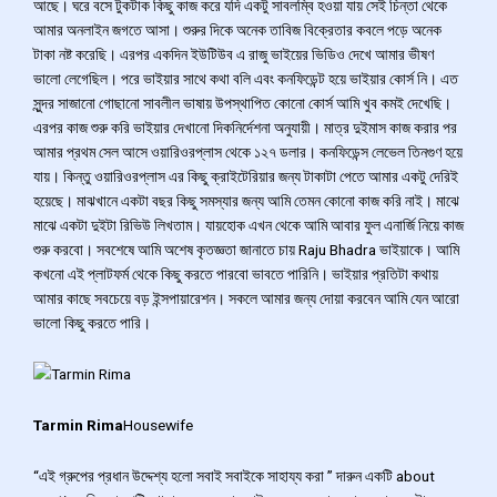
আছে। ঘরে বসে টুকটাক কিছু কাজ করে যদি একটু সাবলম্বি হওয়া যায় সেই চিন্তা থেকে
আমার অনলাইন জগতে আসা। শুরুর দিকে অনেক তাবিজ বিক্রেতার কবলে পড়ে অনেক
টাকা নষ্ট করেছি। এরপর একদিন ইউটিউব এ রাজু ভাইয়ের ভিডিও দেখে আমার ভীষণ
ভালো লেগেছিল। পরে ভাইয়ার সাথে কথা বলি এবং কনফিডেন্ট হয়ে ভাইয়ার কোর্স নি। এত
সুন্দর সাজানো গোছানো সাবলীল ভাষায় উপস্থাপিত কোনো কোর্স আমি খুব কমই দেখেছি।
এরপর কাজ শুরু করি ভাইয়ার দেখানো দিকনির্দেশনা অনুযায়ী। মাত্র দুইমাস কাজ করার পর
আমার প্রথম সেল আসে ওয়ারিওরপ্লাস থেকে ১২৭ ডলার। কনফিডেন্স লেভেল তিনগুণ হয়ে
যায়। কিন্তু ওয়ারিওরপ্লাস এর কিছু ক্রাইটেরিয়ার জন্য টাকাটা পেতে আমার একটু দেরিই
হয়েছে। মাঝখানে একটা বছর কিছু সমস্যার জন্য আমি তেমন কোনো কাজ করি নাই। মাঝে
মাঝে একটা দুইটা রিভিউ লিখতাম। যায়হোক এখন থেকে আমি আবার ফুল এনার্জি নিয়ে কাজ
শুরু করবো। সবশেষে আমি অশেষ কৃতজ্ঞতা জানাতে চায় Raju Bhadra ভাইয়াকে। আমি
কখনো এই প্লাটফর্ম থেকে কিছু করতে পারবো ভাবতে পারিনি। ভাইয়ার প্রতিটা কথায়
আমার কাছে সবচেয়ে বড় ইন্সপায়ারেশন। সকলে আমার জন্য দোয়া করবেন আমি যেন আরো
ভালো কিছু করতে পারি।
Tarmin Rima
Housewife
“এই গ্রুপের প্রধান উদ্দেশ্য হলো সবাই সবাইকে সাহায্য করা ” দারুন একটি about