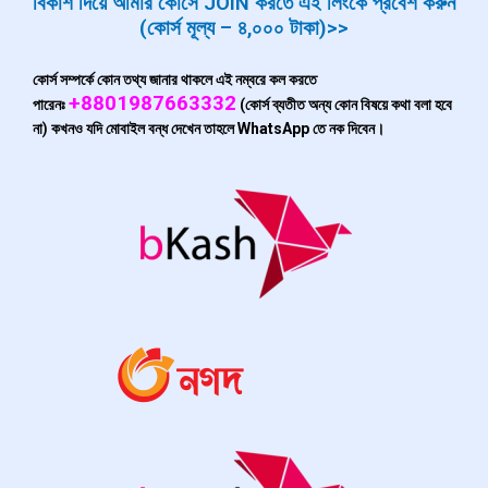
বিকাশ দিয়ে আমার কোর্সে JOIN করতে এই লিংকে প্রবেশ করুন
(কোর্স মূল্য – ৪,০০০ টাকা)>>
কোর্স সম্পর্কে কোন তথ্য জানার থাকলে এই নম্বরে কল করতে
+8801987663332
পারেনঃ
(কোর্স ব্যতীত অন্য কোন বিষয়ে কথা বলা হবে
না) কখনও যদি মোবাইল বন্ধ দেখেন তাহলে
WhatsApp
তে নক দিবেন।