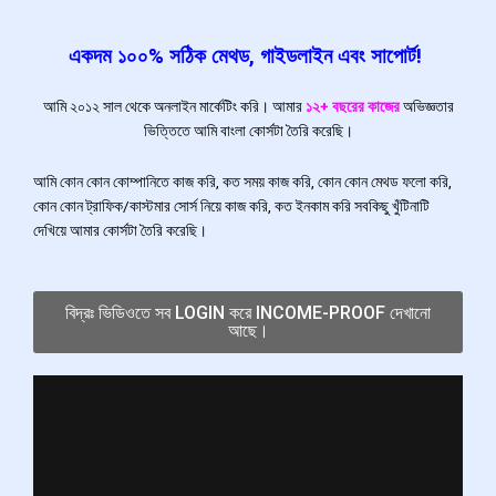
একদম ১০০% সঠিক মেথড, গাইডলাইন এবং সাপোর্ট!
আমি ২০১২ সাল থেকে অনলাইন মার্কেটিং করি। আমার
১২+ বছরের কাজের
অভিজ্ঞতার
ভিত্তিতে আমি বাংলা কোর্সটা তৈরি করেছি।
আমি কোন কোন কোম্পানিতে কাজ করি, কত সময় কাজ করি, কোন কোন মেথড ফলো করি,
কোন কোন ট্রাফিক/কাস্টমার সোর্স নিয়ে কাজ করি, কত ইনকাম করি সবকিছু খুঁটিনাটি
দেখিয়ে আমার কোর্সটা তৈরি করেছি।
বিদ্রঃ ভিডিওতে সব LOGIN করে INCOME-PROOF দেখানো
আছে।