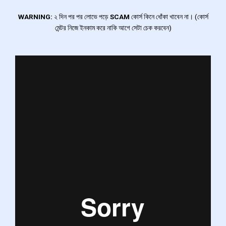
WARNING:
২ দিন পর পর লোভে পড়ে
SCAM
কোর্স কিনে ধোঁকা খাবেন না। (কোর্স
মেন্টর নিজে ইনকাম করে নাকি আগে সেটা চেক করবেন)